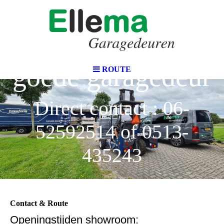
Voor gewoon een
goede garagedeur
ROUTE
Direct contact : 06-
52592514 of 0513-
435243
Contact & Route
Openingstijden showroom: