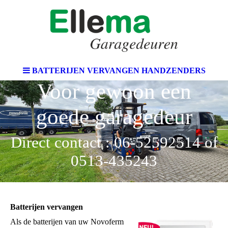
BATTERIJEN VERVANGEN HANDZENDERS
Voor gewoon een
goede garagedeur
Direct contact : 06-52592514 of
0513-435243
Batterijen vervangen
Als de batterijen van uw Novoferm